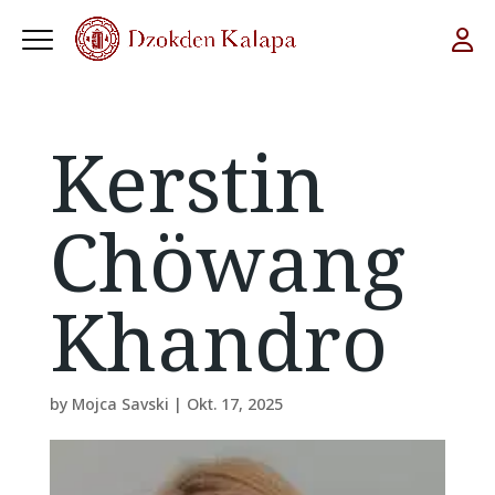
Kerstin
Chöwang
Khandro
by
Mojca Savski
|
Okt. 17, 2025