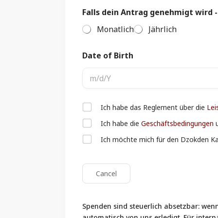
d
Falls dein Antrag genehmigt wird 
Monatlich
Jährlich
Date of Birth
C
Ich habe das Reglement über die
Lei
h
Ich habe die
Geschäftsbedingungen
e
c
Ich möchte mich für den Dzokden K
k
b
o
x
Cancel
I
t
e
Spenden sind steuerlich absetzbar: wenn
m
automatisch von uns erledigt. Für inte