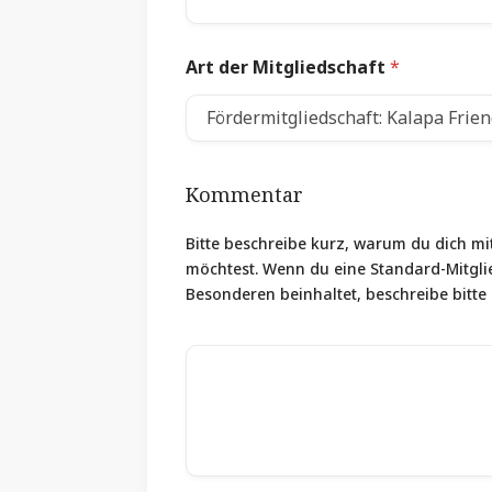
Art der Mitgliedschaft
*
Kommentar
Bitte beschreibe kurz, warum du dich 
möchtest. Wenn du eine Standard-Mitgli
Besonderen beinhaltet, beschreibe bitte 
w
C
i
o
e
m
o
m
f
e
L
n
a
t
n