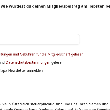
- wie würdest du deinen Mitgliedsbeitrag am liebsten b
stungen und Gebühren für die Mitgliedschaft gelesen
und
Datenschutzbestimmungen
gelesen
alapa Newsletter anmelden
 Sie in Österreich steuerpflichtig sind und uns Ihren Namen und 
rnationale Spender kann Dzokden Kalapa auf Anfrage eine Spenden