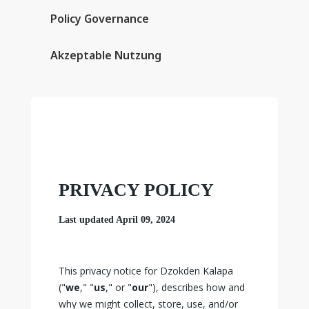
Policy Governance
Policy
Akzeptable
Mitgliedervorteile
ien
Governance
Nutzung
Und Beiträge
Akzeptable Nutzung